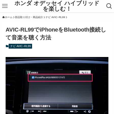
ホンダ オデッセイ ハイブリッド
を楽しむ！
ホーム
部品取り付け・商品紹介
ナビ AVIC−RL99
AVIC-RL99でiPhoneをBluetooth接続し
て音楽を聴く方法
ナビ AVIC−RL99